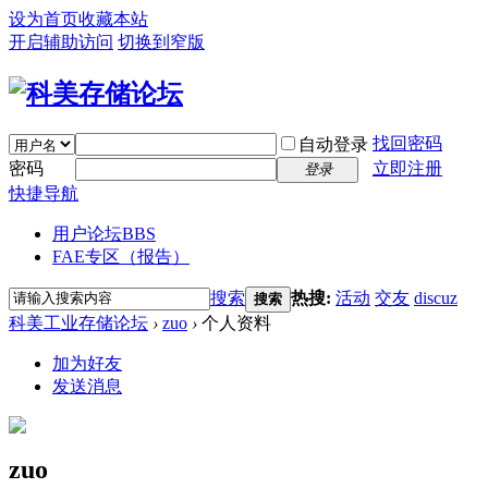
设为首页
收藏本站
开启辅助访问
切换到窄版
找回密码
自动登录
密码
立即注册
登录
快捷导航
用户论坛
BBS
FAE专区（报告）
搜索
热搜:
活动
交友
discuz
搜索
科美工业存储论坛
›
zuo
›
个人资料
加为好友
发送消息
zuo